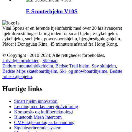
E Scooterhjelm V10S
Vital Sports er en førende hjelmfabrik med over 20 års avanceret
hjelmfremstillingserfaring inden for smart hjelm, e-cykelhjelm,
cykelhjelm, snehjelm, powersportshjelm, bjergbestigningshjelm.
Placer i Dongguan Kina, 45 minutters afstand fra Hong Kong.
© Copyright - 2010-2024: Alle rettigheder forbeholdes.
Udvalgte produkter
-
Sitemap
Enduro mountainbikehjelm
,
Bedste Trail hjelm
,
Spy skihjelm
,
Bedste Mips skateboardhjelm
,
Ski- og snowboardhjelme
,
Bedste
rulleskøjtehjelm
,
Hurtige links
Smart hjelm innovation
Løsning med lav energipåvirkning
Komposit- og kulfiberteknologi
Bluetooth Mesh Intercom
CMF højteknologisk behandling
Stødabsorberende system