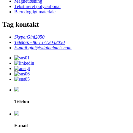
Magnetløsning
Tekstureret polycarbonat
Bæredygtigt materiale
Tag kontakt
Skype:
Gini2050
Telefon:
+86 13712032050
E-mail:
gini@vitalhelmets.com
Telefon
E-mail