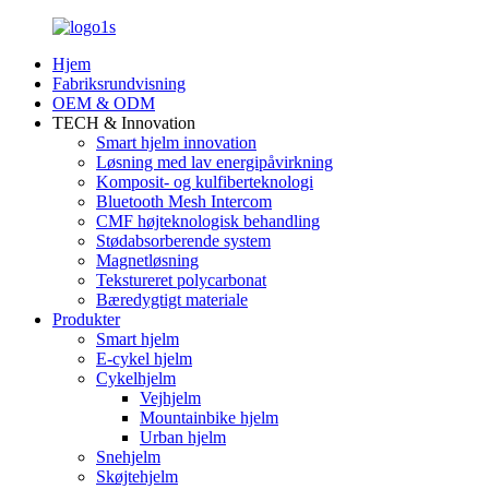
Hjem
Fabriksrundvisning
OEM & ODM
TECH & Innovation
Smart hjelm innovation
Løsning med lav energipåvirkning
Komposit- og kulfiberteknologi
Bluetooth Mesh Intercom
CMF højteknologisk behandling
Stødabsorberende system
Magnetløsning
Tekstureret polycarbonat
Bæredygtigt materiale
Produkter
Smart hjelm
E-cykel hjelm
Cykelhjelm
Vejhjelm
Mountainbike hjelm
Urban hjelm
Snehjelm
Skøjtehjelm