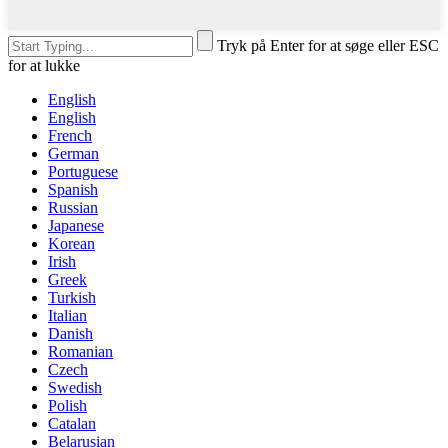
Tryk på Enter for at søge eller ESC
for at lukke
English
English
French
German
Portuguese
Spanish
Russian
Japanese
Korean
Irish
Greek
Turkish
Italian
Danish
Romanian
Czech
Swedish
Polish
Catalan
Belarusian