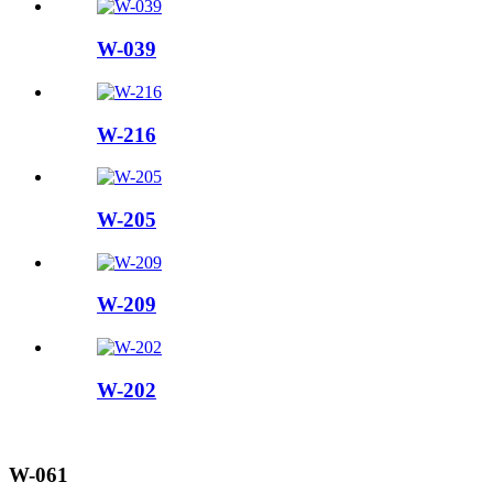
W-039
W-216
W-205
W-209
W-202
W-061