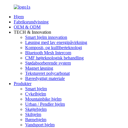
Hjem
Fabriksrundvisning
OEM & ODM
TECH & Innovation
Smart hjelm innovation
Løsning med lav energipåvirkning
Komposit- og kulfiberteknologi
Bluetooth Mesh Intercom
CMF højteknologisk behandling
Stødabsorberende system
Magnet løsning
Tekstureret polycarbonat
Bæredygtigt materiale
Produkter
Smart hjelm
Cykelhjelm
Mountainbike hjelm
Urban / Pendler hjelm
Skøjtehjelm
Skihjelm
Børnehjelm
Vandsport hjelm