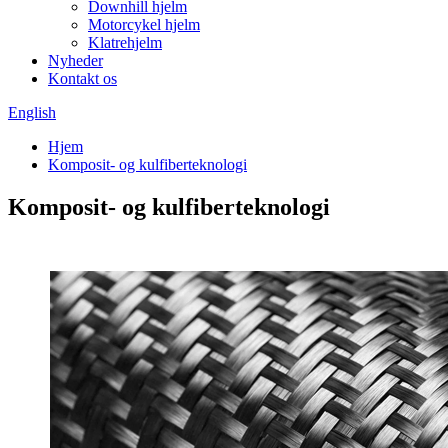
Downhill hjelm
Motorcykel hjelm
Klatrehjelm
Nyheder
Kontakt os
English
Hjem
Komposit- og kulfiberteknologi
Komposit- og kulfiberteknologi