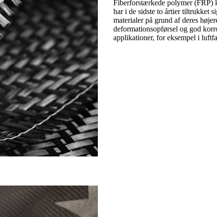
Fiberforstærkede polymer (FRP) ko
har i de sidste to årtier tiltrukket 
materialer på grund af deres højere
deformationsopførsel og god korr
applikationer, for eksempel i luftfa