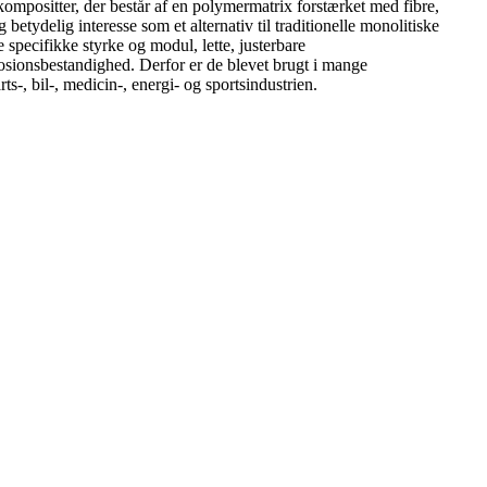
mpositter, der består af en polymermatrix forstærket med fibre,
sig betydelig interesse som et alternativ til traditionelle monolitiske
 specifikke styrke og modul, lette, justerbare
osionsbestandighed. Derfor er de blevet brugt i mange
rts-, bil-, medicin-, energi- og sportsindustrien.