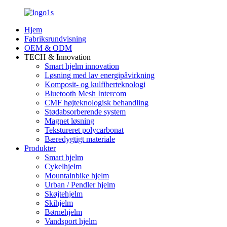
Hjem
Fabriksrundvisning
OEM & ODM
TECH & Innovation
Smart hjelm innovation
Løsning med lav energipåvirkning
Komposit- og kulfiberteknologi
Bluetooth Mesh Intercom
CMF højteknologisk behandling
Stødabsorberende system
Magnet løsning
Tekstureret polycarbonat
Bæredygtigt materiale
Produkter
Smart hjelm
Cykelhjelm
Mountainbike hjelm
Urban / Pendler hjelm
Skøjtehjelm
Skihjelm
Børnehjelm
Vandsport hjelm