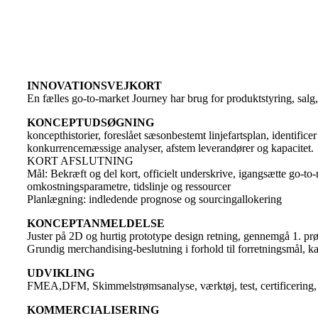
INNOVATIONSVEJKORT
En fælles go-to-market Journey har brug for produktstyring, salg
KONCEPTUDSØGNING
koncepthistorier, foreslået sæsonbestemt linjefartsplan, identifi
konkurrencemæssige analyser, afstem leverandører og kapacitet.
KORT AFSLUTNING
Mål: Bekræft og del kort, officielt underskrive, igangsætte go-to
omkostningsparametre, tidslinje og ressourcer
Planlægning: indledende prognose og sourcingallokering
KONCEPTANMELDELSE
Juster på 2D og hurtig prototype design retning, gennemgå 1. prø
Grundig merchandising-beslutning i forhold til forretningsmål, kana
UDVIKLING
FMEA,DFM, Skimmelstrømsanalyse, værktøj, test, certificering, g
KOMMERCIALISERING