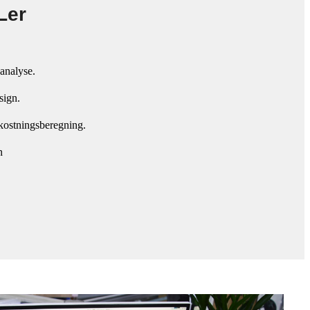
Ler
analyse.
sign.
mkostningsberegning.
n