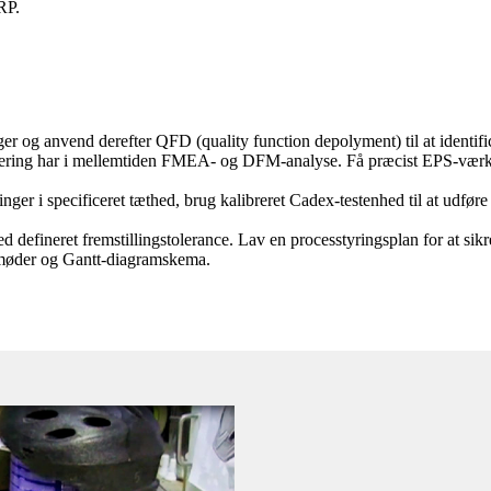
RP.
 og anvend derefter QFD (quality function depolyment) til at identificer
ering har i mellemtiden FMEA- og DFM-analyse. Få præcist EPS-værk
ger i specificeret tæthed, brug kalibreret Cadex-testenhed til at udføre 
defineret fremstillingstolerance. Lav en processtyringsplan for at sikre
p-møder og Gantt-diagramskema.