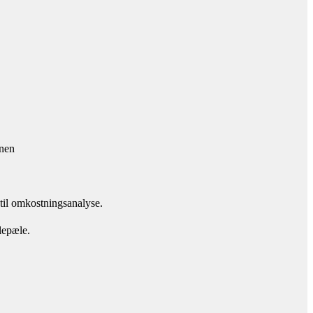
onen
n til omkostningsanalyse.
lepæle.