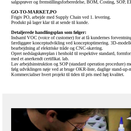
salgsprøver og fremstillingsforberedelse, BOM, Costing, SOP, E
GO-TO-MARKET,PO
Frigiv PO, arbejde med Supply Chain ved 1. levering.
Produkt på lager klar til at sende til kunde.
Detaljerede handlingsplan som følger:
Indsaml VOC (voice of customer) for at få kundernes forventninger
færdiggøre konceptudvikling ved konceptoptimering. 3D-modell
bearbejdning af elektriske tråde og CNC-skæring.
Opret nedslagskøreplan i henhold til respektive standard, formforin
med et anerkendt certifikat. lab.
Lav arbejdsinstruktion og SOP (standard operation procedure) med 
følg udviklingen nøje ved at bruge OKR-liste, daglige stand-u
Kommercialiser hvert projekt til tiden til pris med høj kvalitet.