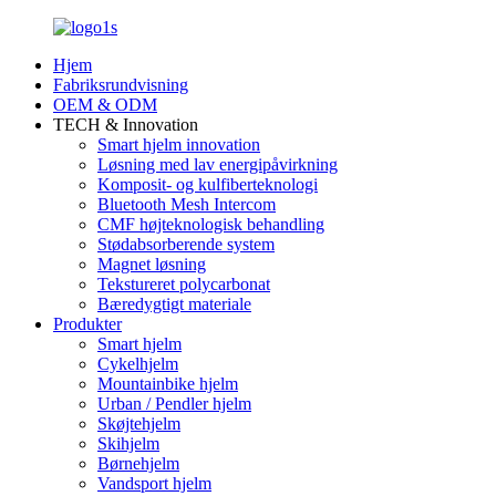
Hjem
Fabriksrundvisning
OEM & ODM
TECH & Innovation
Smart hjelm innovation
Løsning med lav energipåvirkning
Komposit- og kulfiberteknologi
Bluetooth Mesh Intercom
CMF højteknologisk behandling
Stødabsorberende system
Magnet løsning
Tekstureret polycarbonat
Bæredygtigt materiale
Produkter
Smart hjelm
Cykelhjelm
Mountainbike hjelm
Urban / Pendler hjelm
Skøjtehjelm
Skihjelm
Børnehjelm
Vandsport hjelm