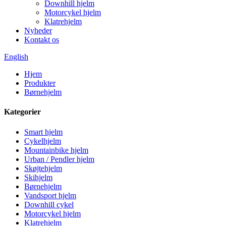
Downhill hjelm
Motorcykel hjelm
Klatrehjelm
Nyheder
Kontakt os
English
Hjem
Produkter
Børnehjelm
Kategorier
Smart hjelm
Cykelhjelm
Mountainbike hjelm
Urban / Pendler hjelm
Skøjtehjelm
Skihjelm
Børnehjelm
Vandsport hjelm
Downhill cykel
Motorcykel hjelm
Klatrehjelm