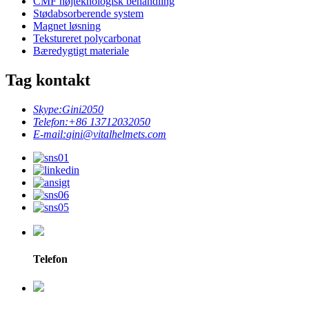
CMF højteknologisk behandling
Stødabsorberende system
Magnet løsning
Tekstureret polycarbonat
Bæredygtigt materiale
Tag kontakt
Skype:
Gini2050
Telefon:
+86 13712032050
E-mail:
gini@vitalhelmets.com
Telefon