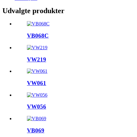
Udvalgte produkter
VB068C
VW219
VW061
VW056
VB069