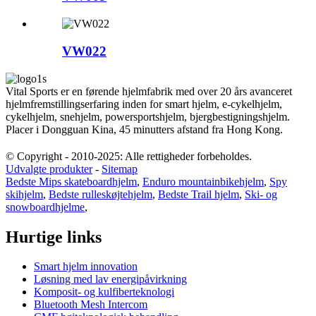
VW022
Vital Sports er en førende hjelmfabrik med over 20 års avanceret
hjelmfremstillingserfaring inden for smart hjelm, e-cykelhjelm,
cykelhjelm, snehjelm, powersportshjelm, bjergbestigningshjelm.
Placer i Dongguan Kina, 45 minutters afstand fra Hong Kong.
© Copyright - 2010-2025: Alle rettigheder forbeholdes.
Udvalgte produkter
-
Sitemap
Bedste Mips skateboardhjelm
,
Enduro mountainbikehjelm
,
Spy
skihjelm
,
Bedste rulleskøjtehjelm
,
Bedste Trail hjelm
,
Ski- og
snowboardhjelme
,
Hurtige links
Smart hjelm innovation
Løsning med lav energipåvirkning
Komposit- og kulfiberteknologi
Bluetooth Mesh Intercom