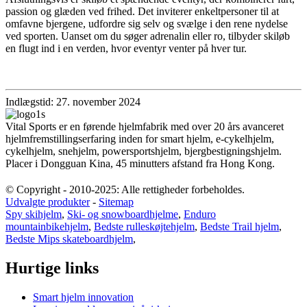
passion og glæden ved frihed. Det inviterer enkeltpersoner til at
omfavne bjergene, udfordre sig selv og svælge i den rene nydelse
ved sporten. Uanset om du søger adrenalin eller ro, tilbyder skiløb
en flugt ind i en verden, hvor eventyr venter på hver tur.
Indlægstid: 27. november 2024
Vital Sports er en førende hjelmfabrik med over 20 års avanceret
hjelmfremstillingserfaring inden for smart hjelm, e-cykelhjelm,
cykelhjelm, snehjelm, powersportshjelm, bjergbestigningshjelm.
Placer i Dongguan Kina, 45 minutters afstand fra Hong Kong.
© Copyright - 2010-2025: Alle rettigheder forbeholdes.
Udvalgte produkter
-
Sitemap
Spy skihjelm
,
Ski- og snowboardhjelme
,
Enduro
mountainbikehjelm
,
Bedste rulleskøjtehjelm
,
Bedste Trail hjelm
,
Bedste Mips skateboardhjelm
,
Hurtige links
Smart hjelm innovation