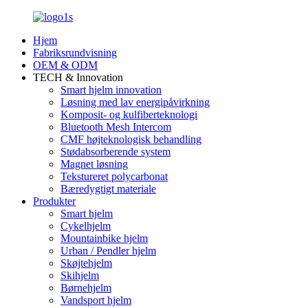
Hjem
Fabriksrundvisning
OEM & ODM
TECH & Innovation
Smart hjelm innovation
Løsning med lav energipåvirkning
Komposit- og kulfiberteknologi
Bluetooth Mesh Intercom
CMF højteknologisk behandling
Stødabsorberende system
Magnet løsning
Tekstureret polycarbonat
Bæredygtigt materiale
Produkter
Smart hjelm
Cykelhjelm
Mountainbike hjelm
Urban / Pendler hjelm
Skøjtehjelm
Skihjelm
Børnehjelm
Vandsport hjelm