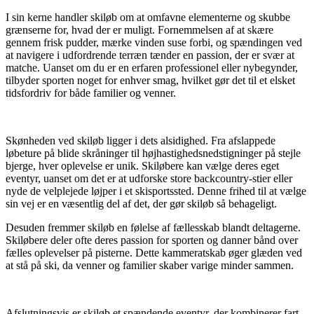
I sin kerne handler skiløb om at omfavne elementerne og skubbe
grænserne for, hvad der er muligt. Fornemmelsen af ​​at skære
gennem frisk pudder, mærke vinden suse forbi, og spændingen ved
at navigere i udfordrende terræn tænder en passion, der er svær at
matche. Uanset om du er en erfaren professionel eller nybegynder,
tilbyder sporten noget for enhver smag, hvilket gør det til et elsket
tidsfordriv for både familier og venner.
Skønheden ved skiløb ligger i dets alsidighed. Fra afslappede
løbeture på blide skråninger til højhastighedsnedstigninger på stejle
bjerge, hver oplevelse er unik. Skiløbere kan vælge deres eget
eventyr, uanset om det er at udforske store backcountry-stier eller
nyde de velplejede løjper i et skisportssted. Denne frihed til at vælge
sin vej er en væsentlig del af det, der gør skiløb så behageligt.
Desuden fremmer skiløb en følelse af fællesskab blandt deltagerne.
Skiløbere deler ofte deres passion for sporten og danner bånd over
fælles oplevelser på pisterne. Dette kammeratskab øger glæden ved
at stå på ski, da venner og familier skaber varige minder sammen.
Afslutningsvis er skiløb et spændende eventyr, der kombinerer fart,