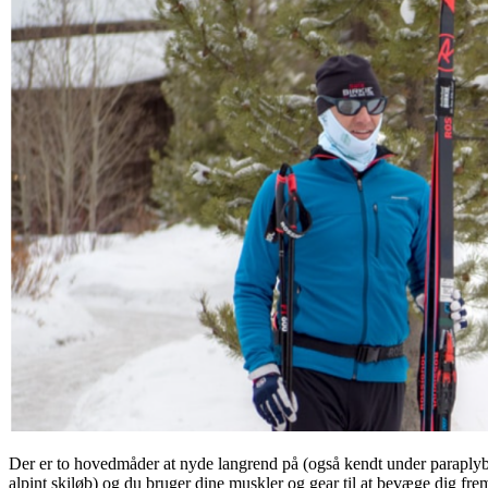
Der er to hovedmåder at nyde langrend på (også kendt under paraplyb
alpint skiløb) og du bruger dine muskler og gear til at bevæge dig fre