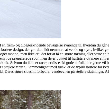
 en frem- og tilbageskridende bevægelse svarende til, hvordan du går elle
t kortere design, der gør dem lidt nemmere at vende og styre, hvilket g
noget motion, men ikke er i det for at få en større træning eller sætte en
 dem i de præparerede spor, men de er bygget til hurtigere og mere aggre
knik. Selvom du ikke er racer, er disse ski gode til folk, der gerne vil
eller i stejlere terræn. Sammenlignet med turski er de typisk kortere for b
old. Deres større sidesnit forbedrer vendeevnen på stejlere skråninger.