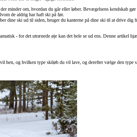
 der minder om, hvordan du går eller løber. Bevægelsens kendskab gør d
lvom de aldrig har haft ski på før.
er dine ski ud til siden, bruger du kanterne på dine ski til at drive di
ramatisk - for det utrænede øje kan det hele se ud ens. Denne artikel hjæl
il hen, og hvilken type skiløb du vil lave, og derefter vælge den type ski