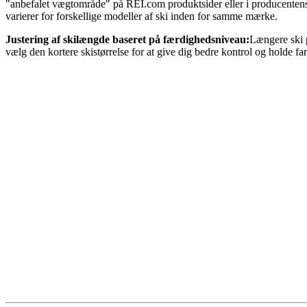
"anbefalet vægtområde" på REI.com produktsider eller i producentens s
varierer for forskellige modeller af ski inden for samme mærke.
Justering af skilængde baseret på færdighedsniveau:
Længere ski p
vælg den kortere skistørrelse for at give dig bedre kontrol og holde fa