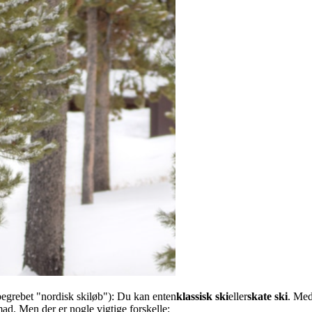
egrebet "nordisk skiløb"): Du kan enten
klassisk ski
eller
skate ski
. Med
mad. Men der er nogle vigtige forskelle: