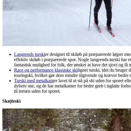
Langrends turski
er designet til skiløb på præparerede løjper med
effektiv skiløb i præparerede spor. Nogle langrends-turski har e
fantastisk mulighed for folk, der ønsker at have det sjovt og få 
Race og performance klassiske ski
ligner turski, idet du bruger
touringski, hvilket gør dem mindre tilgivende og kræver bedre te
Turski med metalkant
er lavet til at stå på ski uden for sporet 
dybere sne, og de har metalkanter for bedre greb i isglatte forh
til terræn uden for sporet.
Skøjteski