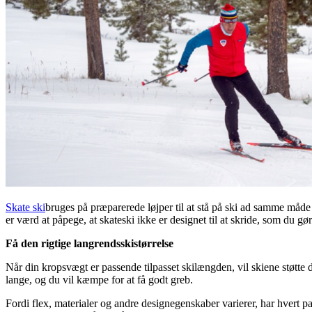
Skate ski
bruges på præparerede løjper til at stå på ski ad samme måde 
er værd at påpege, at skateski ikke er designet til at skride, som du gø
Få den rigtige langrendsskistørrelse
Når din kropsvægt er passende tilpasset skilængden, vil skiene støtte d
lange, og du vil kæmpe for at få godt greb.
Fordi flex, materialer og andre designegenskaber varierer, har hvert p