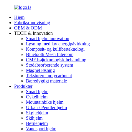
Hjem
Fabriksrundvisning
OEM & ODM
TECH & Innovation
Smart hjelm innovation
Løsning med lav energipåvirkning
Komposit- og kulfiberteknologi
Bluetooth Mesh Intercom
CMF højteknologisk behandling
Stødabsorberende system
Magnet løsning
Tekstureret polycarbonat
Bæredygtigt materiale
Produkter
Smart hjelm
Cykelhjelm
Mountainbike hjelm
Urban / Pendler hjelm
Skøjtehjelm
Skihjelm
Børnehjelm
Vandsport hjelm