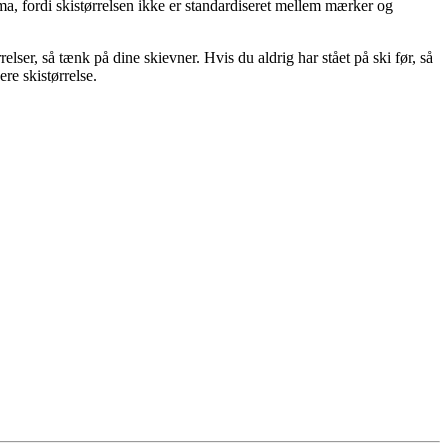
ma, fordi skistørrelsen ikke er standardiseret mellem mærker og
lser, så tænk på dine skievner. Hvis du aldrig har stået på ski før, så
re skistørrelse.