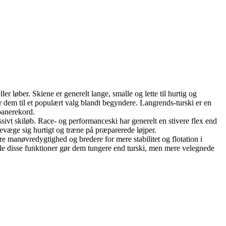
r løber. Skiene er generelt lange, smalle og lette til hurtig og
ør dem til et populært valg blandt begyndere. Langrends-turski er en
 banerekord.
ssivt skiløb. Race- og performanceski har generelt en stivere flex end
 bevæge sig hurtigt og træne på præparerede løjper.
edre manøvredygtighed og bredere for mere stabilitet og flotation i
 Alle disse funktioner gør dem tungere end turski, men mere velegnede