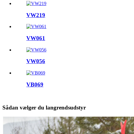
VW219
VW061
VW056
VB069
Sådan vælger du langrendsudstyr