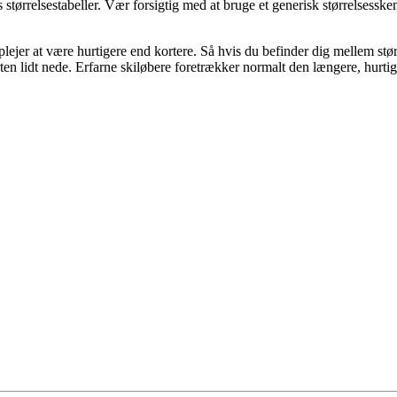
tørrelsestabeller. Vær forsigtig med at bruge et generisk størrelsesske
lejer at være hurtigere end kortere. Så hvis du befinder dig mellem større
rten lidt nede. Erfarne skiløbere foretrækker normalt den længere, hurtige