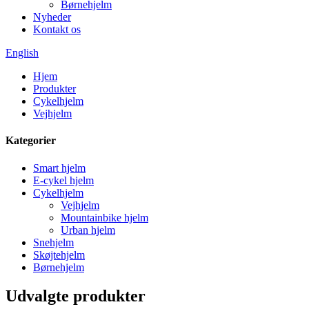
Børnehjelm
Nyheder
Kontakt os
English
Hjem
Produkter
Cykelhjelm
Vejhjelm
Kategorier
Smart hjelm
E-cykel hjelm
Cykelhjelm
Vejhjelm
Mountainbike hjelm
Urban hjelm
Snehjelm
Skøjtehjelm
Børnehjelm
Udvalgte produkter