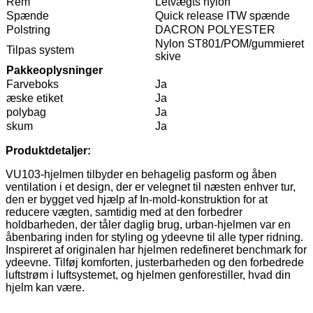
Rem
Letvægts nylon
Spænde
Quick release ITW spænde
Polstring
DACRON POLYESTER
Nylon ST801/POM/gummieret
Tilpas system
skive
Pakkeoplysninger
Farveboks
Ja
æske etiket
Ja
polybag
Ja
skum
Ja
Produktdetaljer:
VU103-hjelmen tilbyder en behagelig pasform og åben
ventilation i et design, der er velegnet til næsten enhver tur,
den er bygget ved hjælp af In-mold-konstruktion for at
reducere vægten, samtidig med at den forbedrer
holdbarheden, der tåler daglig brug, urban-hjelmen var en
åbenbaring inden for styling og ydeevne til alle typer ridning.
Inspireret af originalen har hjelmen redefineret benchmark for
ydeevne. Tilføj komforten, justerbarheden og den forbedrede
luftstrøm i luftsystemet, og hjelmen genforestiller, hvad din
hjelm kan være.