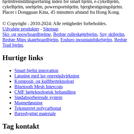
hjelmfremstillingserfaring inden for smart hjelm, e-cykelhjelm,
cykelhjelm, snehjelm, powersportshjelm, bjergbestigningshjelm.
Placer i Dongguan Kina, 45 minutters afstand fra Hong Kong.
© Copyright - 2010-2024: Alle rettigheder forbeholdes.
Udvalgte produkter
-
Sitemap
Ski- og snowboardhjelme
,
Bedste rulleskøjtehjelm
,
Spy skihjelm
,
Bedste Mips skateboardhjelm
,
Enduro mountainbikehjelm
,
Bedste
Trail hjelm
,
Hurtige links
Smart hjelm innovation
Løsning med lav energipåvirkning
Komposit- og kulfiberteknologi
Bluetooth Mesh Intercom
CMF højteknologisk behandling
Stødabsorberende system
Magnetløsning
Tekstureret polycarbonat
Bæredygtigt materiale
Tag kontakt