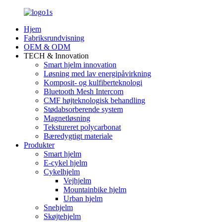
Hjem
Fabriksrundvisning
OEM & ODM
TECH & Innovation
Smart hjelm innovation
Løsning med lav energipåvirkning
Komposit- og kulfiberteknologi
Bluetooth Mesh Intercom
CMF højteknologisk behandling
Stødabsorberende system
Magnetløsning
Tekstureret polycarbonat
Bæredygtigt materiale
Produkter
Smart hjelm
E-cykel hjelm
Cykelhjelm
Vejhjelm
Mountainbike hjelm
Urban hjelm
Snehjelm
Skøjtehjelm